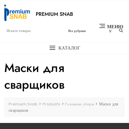
Перейти
к
PREMIUM SNAB
содержимому
МЕНЮ
КАТАЛОГ
Маски для
сварщиков
>
>
>
Маски для
Premium Snab
Products
Головные уборы
сварщиков