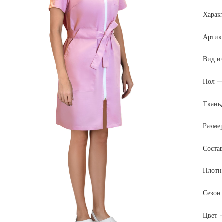
Харак
Артик
Вид и
Пол —
Ткань
Разме
Соста
Плотн
Сезон
Цвет 