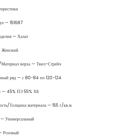
теристики
ул — 151687
зделия — Халат
 Женский
/Материал верха — Твил-Стрейч
рный ряд — с 80-84 по 120-124
в — 45% ПЭ 55% ХБ
ость/Толщина материала — 155 г/кв.м.
 — Универсальный
— Розовый