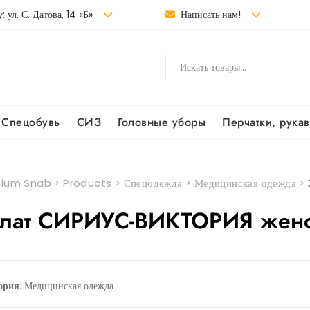
: ул. С. Датова, 14 «Б»
Написать нам!
Спецобувь
СИЗ
Головные уборы
Перчатки, рука
ium Snab
>
Products
>
Спецодежда
>
Медицинская одежда
>
лат СИРИУС-ВИКТОРИЯ женс
ория:
Медицинская одежда