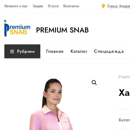
Перейти
Немного о нас
Акции
Услуги
Контакты
Город Атырау
к
содержимому
PREMIUM SNAB
Главная
Каталог
Спецодежда
Рубрики
Prem
Ха
Катег