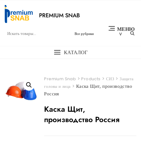
Перейти
к
PREMIUM SNAB
содержимому
МЕНЮ
КАТАЛОГ
>
>
>
Premium Snab
Products
СИЗ
Защита
>
Каска Щит, производство
головы и лица
Россия
Каска Щит,
производство Россия