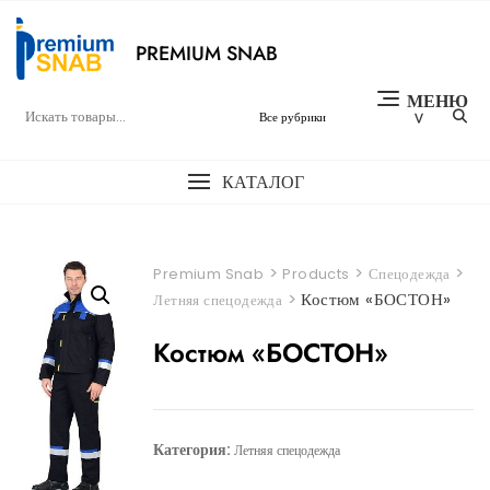
Перейти
к
PREMIUM SNAB
содержимому
МЕНЮ
КАТАЛОГ
>
>
>
Premium Snab
Products
Спецодежда
>
Костюм «БОСТОН»
Летняя спецодежда
Костюм «БОСТОН»
Категория:
Летняя спецодежда