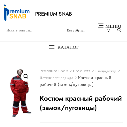
Перейти
к
PREMIUM SNAB
содержимому
МЕНЮ
КАТАЛОГ
>
>
>
Premium Snab
Products
Спецодежда
>
Костюм красный
Летняя спецодежда
рабочий (замок/пуговицы)
Костюм красный рабочий
(замок/пуговицы)