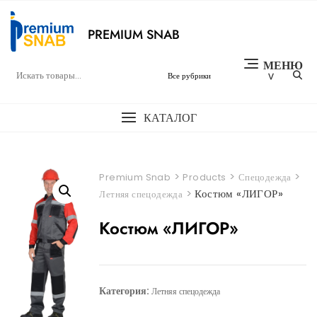
Перейти
к
PREMIUM SNAB
содержимому
МЕНЮ
КАТАЛОГ
>
>
>
Premium Snab
Products
Спецодежда
>
Костюм «ЛИГОР»
Летняя спецодежда
Костюм «ЛИГОР»
Категория:
Летняя спецодежда