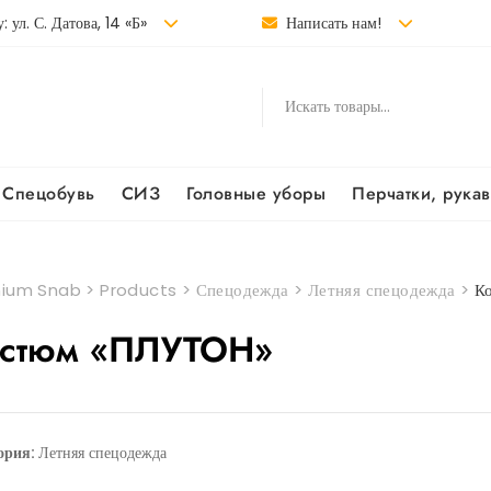
: ул. С. Датова, 14 «Б»
Написать нам!
Спецобувь
СИЗ
Головные уборы
Перчатки, рука
ium Snab
>
Products
>
Спецодежда
>
Летняя спецодежда
>
К
стюм «ПЛУТОН»
ория:
Летняя спецодежда