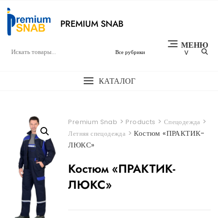
Перейти
к
PREMIUM SNAB
содержимому
МЕНЮ
КАТАЛОГ
>
>
>
Premium Snab
Products
Спецодежда
>
Костюм «ПРАКТИК-
Летняя спецодежда
ЛЮКС»
Костюм «ПРАКТИК-
ЛЮКС»