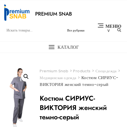
Перейти
к
PREMIUM SNAB
содержимому
МЕНЮ
КАТАЛОГ
>
>
>
Premium Snab
Products
Спецодежда
>
Костюм СИРИУС-
Медицинская одежда
ВИКТОРИЯ женский темно-серый
Костюм СИРИУС-
ВИКТОРИЯ женский
темно-серый