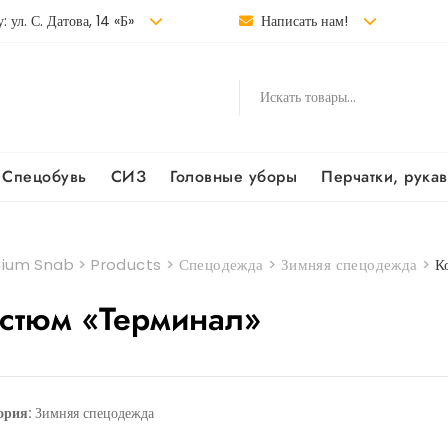
: ул. С. Датова, 14 «Б»
Написать нам!
Спецобувь
СИЗ
Головные уборы
Перчатки, рука
ium Snab
>
Products
>
Спецодежда
>
Зимняя спецодежда
>
К
стюм «Терминал»
ория:
Зимняя спецодежда