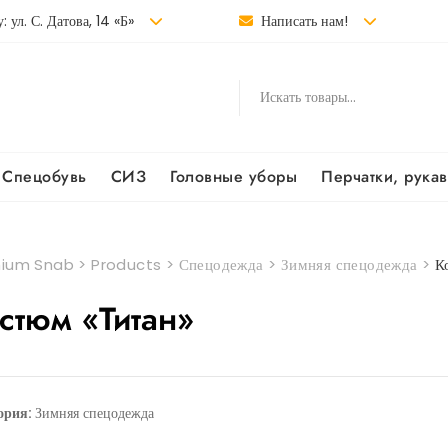
: ул. С. Датова, 14 «Б»
Написать нам!
Спецобувь
СИЗ
Головные уборы
Перчатки, рука
ium Snab
>
Products
>
Спецодежда
>
Зимняя спецодежда
>
К
стюм «Титан»
ория:
Зимняя спецодежда