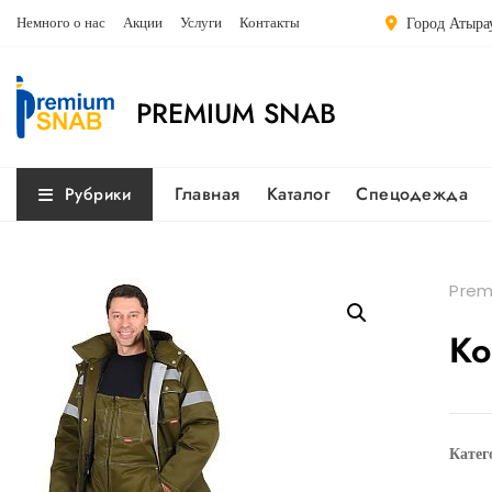
Перейти
Немного о нас
Акции
Услуги
Контакты
Город Атырау
к
содержимому
PREMIUM SNAB
Главная
Каталог
Спецодежда
Рубрики
Prem
Ко
Катег