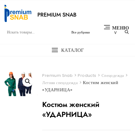
Перейти
к
PREMIUM SNAB
содержимому
МЕНЮ
КАТАЛОГ
>
>
>
Premium Snab
Products
Спецодежда
>
Костюм женский
Летняя спецодежда
«УДАРНИЦА»
Костюм женский
«УДАРНИЦА»