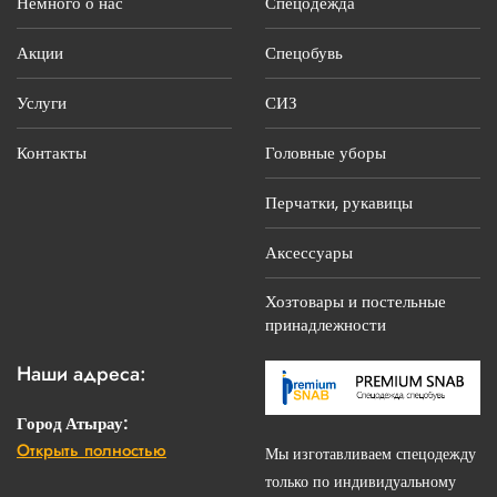
Немного о нас
Спецодежда
Акции
Спецобувь
Услуги
СИЗ
Контакты
Головные уборы
Перчатки, рукавицы
Аксессуары
Хозтовары и постельные
принадлежности
Наши адреса:
Город Атырау:
Открыть полностью
г. Атырау, ул.С.Датова, 14 «Б»
Мы изготавливаем спецодежду
только по индивидуальному
Телефоны: