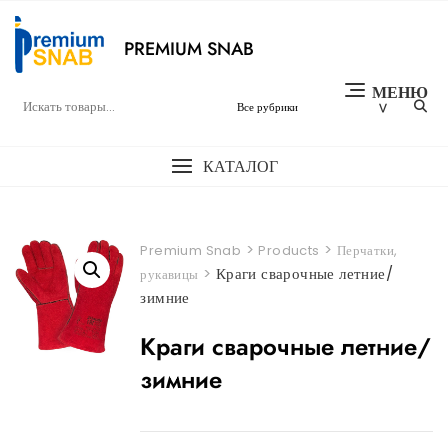
Перейти
к
PREMIUM SNAB
содержимому
МЕНЮ
КАТАЛОГ
>
>
Premium Snab
Products
Перчатки,
>
Краги сварочные летние/
рукавицы
зимние
Краги сварочные летние/
зимние