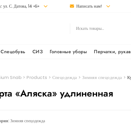
: ул. С. Датова, 14 «Б»
Написать нам!
Спецобувь
СИЗ
Головные уборы
Перчатки, рука
ium Snab
>
Products
>
Спецодежда
>
Зимняя спецодежда
>
К
рта «Аляска» удлиненная
ория:
Зимняя спецодежда