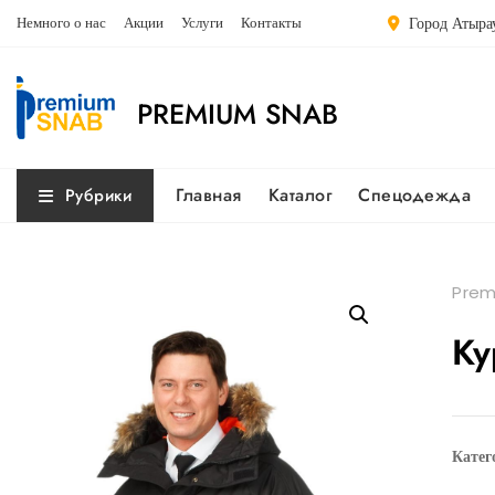
Перейти
Немного о нас
Акции
Услуги
Контакты
Город Атырау
к
содержимому
PREMIUM SNAB
Главная
Каталог
Спецодежда
Рубрики
Prem
Ку
Катег