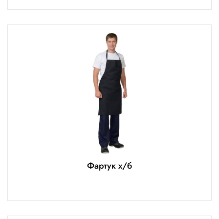
Фартук х/б