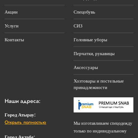
Акции
Спецобувь
Услуги
СИЗ
Контакты
Головные уборы
Перчатки, рукавицы
Аксессуары
Хозтовары и постельные
принадлежности
Наши адреса:
Город Атырау:
Открыть полностью
г. Атырау, ул.С.Датова, 14 «Б»
Мы изготавливаем спецодежду
только по индивидуальному
Телефоны:
Город Актобе: