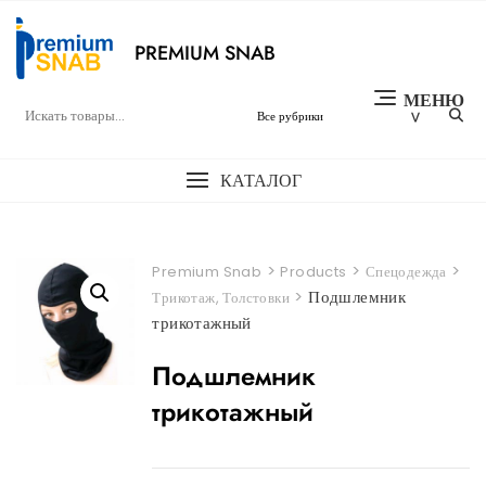
Перейти
к
PREMIUM SNAB
содержимому
МЕНЮ
КАТАЛОГ
>
>
>
Premium Snab
Products
Спецодежда
>
Подшлемник
Трикотаж, Толстовки
трикотажный
Подшлемник
трикотажный