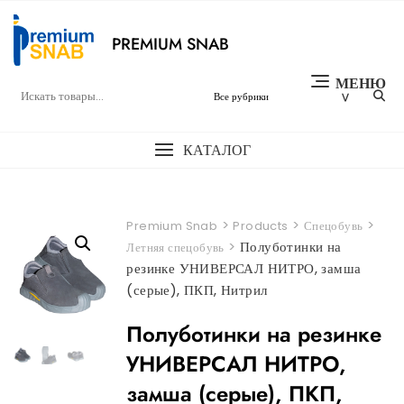
Перейти
к
PREMIUM SNAB
содержимому
МЕНЮ
КАТАЛОГ
>
>
>
Premium Snab
Products
Спецобувь
>
Полуботинки на
Летняя спецобувь
резинке УНИВЕРСАЛ НИТРО, замша
(серые), ПКП, Нитрил
Полуботинки на резинке
УНИВЕРСАЛ НИТРО,
замша (серые), ПКП,