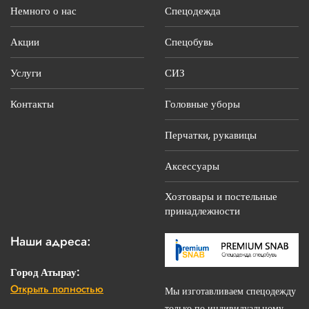
Немного о нас
Спецодежда
Акции
Спецобувь
Услуги
СИЗ
Контакты
Головные уборы
Перчатки, рукавицы
Аксессуары
Хозтовары и постельные
принадлежности
Наши адреса:
Город Атырау:
Открыть полностью
г. Атырау, ул.С.Датова, 14 «Б»
Мы изготавливаем спецодежду
только по индивидуальному