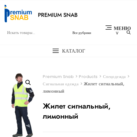
Перейти
к
PREMIUM SNAB
содержимому
МЕНЮ
КАТАЛОГ
>
>
>
Premium Snab
Products
Спецодежда
>
Жилет сигнальный,
Сигнальная одежда
лимонный
Жилет сигнальный,
лимонный