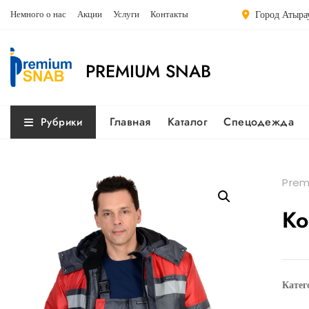
Перейти
Немного о нас
Акции
Услуги
Контакты
Город Атырау
к
содержимому
PREMIUM SNAB
Главная
Каталог
Спецодежда
Рубрики
Prem
Ко
Катег