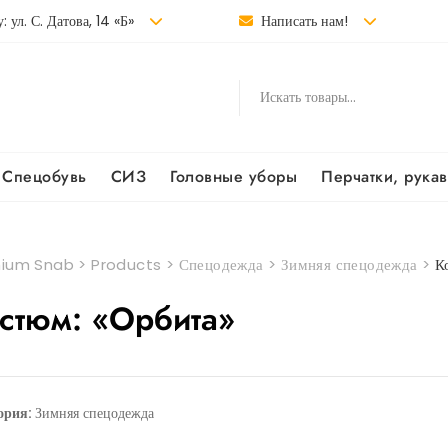
: ул. С. Датова, 14 «Б»
Написать нам!
Спецобувь
СИЗ
Головные уборы
Перчатки, рука
ium Snab
>
Products
>
Спецодежда
>
Зимняя спецодежда
>
К
стюм: «Орбита»
ория:
Зимняя спецодежда